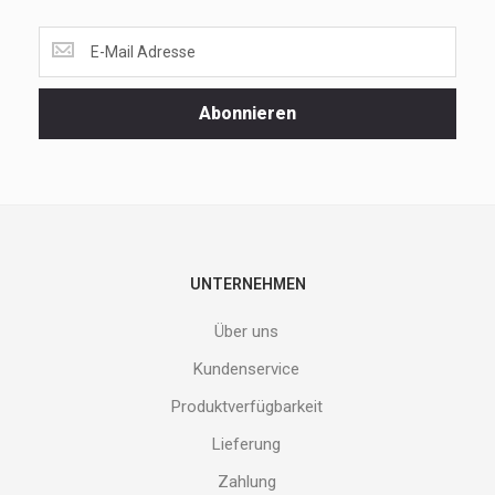
Lass
dir
unsere
Spezialaktionen
Abonnieren
und
neuen
Produkte
nicht
entgehen.
Gib
deine
E-
UNTERNEHMEN
Mail
Adresse
Über uns
ein
und
Kundenservice
erhalte
Produktverfügbarkeit
Gutes
von
Lieferung
uns!
Zahlung