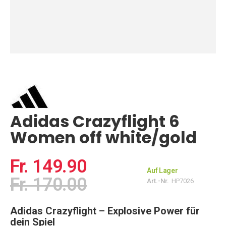
Zum
Anfang
der
Bildgalerie
springen
Adidas Crazyflight 6
Women off white/gold
Fr. 149.90
Auf Lager
Fr. 170.00
Art.-Nr.
HP7026
Adidas Crazyflight – Explosive Power für
dein Spiel