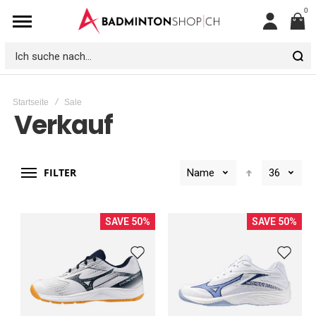
0
Mein
Konto
Ich
suche
Startseite
Sale
nach...
Verkauf
FILTER
Name
36
SAVE 50%
SAVE 50%