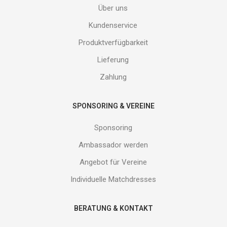
Adresse
Über uns
ein
und
Kundenservice
erhalte
Produktverfügbarkeit
Gutes
von
Lieferung
uns!
Zahlung
SPONSORING & VEREINE
Sponsoring
Ambassador werden
Angebot für Vereine
Individuelle Matchdresses
BERATUNG & KONTAKT