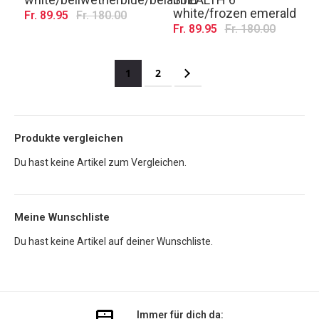
white/frozen emerald
Fr. 89.95
Fr. 180.00
Fr. 89.95
Fr. 180.00
Seite
Sie lesen gerade die Seite
Seite
Seite
Weiter
1
2
Produkte vergleichen
Du hast keine Artikel zum Vergleichen.
Meine Wunschliste
Du hast keine Artikel auf deiner Wunschliste.
Immer für dich da: