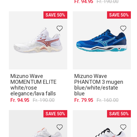
Fr. 94.95
Fr. 190.00
SAVE 50%
SAVE 50%
Mizuno Wave
Mizuno Wave
MOMENTUM ELITE
PHANTOM 3 mugen
white/rose
blue/white/estate
elegance/lava falls
blue
Fr. 94.95
Fr. 190.00
Fr. 79.95
Fr. 160.00
SAVE 50%
SAVE 50%