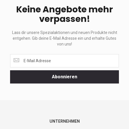
Keine Angebote mehr
verpassen!
Lass dir unsere Spezialaktionen und neuen Produkte nicht
entgehen. Gib deine E-Mail Adresse ein und erhalte Gutes
von uns!
Lass
dir
unsere
Spezialaktionen
Abonnieren
und
neuen
Produkte
nicht
entgehen.
Gib
deine
E-
UNTERNEHMEN
Mail