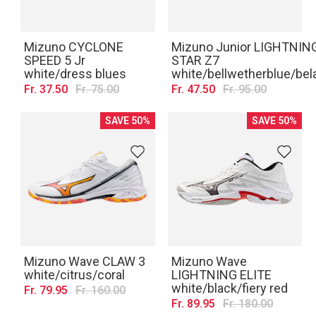
Mizuno CYCLONE
Mizuno Junior LIGHTNIN
SPEED 5 Jr
STAR Z7
white/dress blues
white/bellwetherblue/bela
Fr. 37.50
Fr. 75.00
Fr. 47.50
Fr. 95.00
SAVE 50%
SAVE 50%
Mizuno Wave CLAW 3
Mizuno Wave
white/citrus/coral
LIGHTNING ELITE
white/black/fiery red
Fr. 79.95
Fr. 160.00
Fr. 89.95
Fr. 180.00