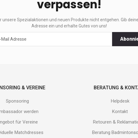
verpassen!
ir unsere Spezialaktionen und neuen Produkte nicht entgehen. Gib deine
Adresse ein und erhalte Gutes von uns!
Abonni
ktionen
e
.
NSORING & VEREINE
BERATUNG & KON
Sponsoring
Helpdesk
mbassador werden
Kontakt
ngebot für Vereine
Retouren & Reklamat
viduelle Matchdresses
Beratung Badmintons