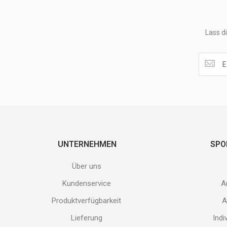
Lass d
Lass
dir
unsere
Speziala
und
neuen
Produkt
nicht
entgehen
UNTERNEHMEN
SPO
Gib
deine
Über uns
E-
Mail
Kundenservice
A
Adresse
ein
Produktverfügbarkeit
A
und
Lieferung
Indi
erhalte