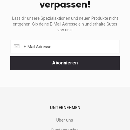
verpassen!
Lass dir unsere Spezialaktionen und neuen Produkte nicht
entgehen. Gib deine E-Mail Adresse ein und erhalte Gutes
von uns!
Lass
dir
unsere
Spezialaktionen
Abonnieren
und
neuen
Produkte
nicht
entgehen.
Gib
deine
E-
UNTERNEHMEN
Mail
Adresse
Über uns
ein
und
Kundenservice