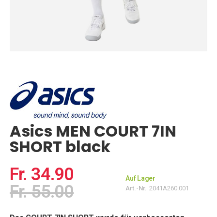
Zum
Anfang
der
Bildgalerie
springen
Asics MEN COURT 7IN
SHORT black
Fr. 34.90
Auf Lager
Fr. 55.00
Art.-Nr.
2041A260.001