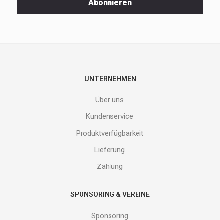
Abonnieren
und
neuen
Produkte
nicht
entgehen.
Gib
deine
E-
UNTERNEHMEN
Mail
Adresse
Über uns
ein
und
Kundenservice
erhalte
Produktverfügbarkeit
Gutes
von
Lieferung
uns!
Zahlung
SPONSORING & VEREINE
Sponsoring