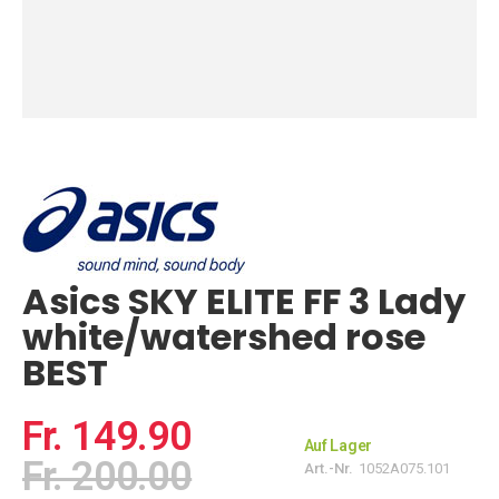
Zum
Anfang
der
Bildgalerie
springen
Asics SKY ELITE FF 3 Lady
white/watershed rose
BEST
Fr. 149.90
Auf Lager
Fr. 200.00
Art.-Nr.
1052A075.101