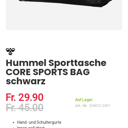
Zum
Anfang
der
Bildgalerie
springen
Hummel Sporttasche
CORE SPORTS BAG
schwarz
Fr. 29.90
Auf Lager
Fr. 45.00
Art.-Nr.
204012-2001
Hand- und Schultergurte