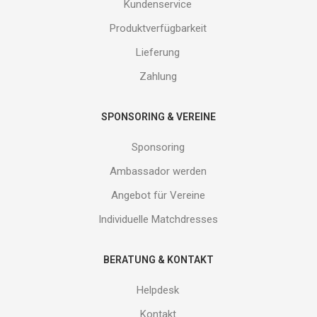
und
Kundenservice
erhalte
Produktverfügbarkeit
Gutes
von
Lieferung
uns!
Zahlung
SPONSORING & VEREINE
Sponsoring
Ambassador werden
Angebot für Vereine
Individuelle Matchdresses
BERATUNG & KONTAKT
Helpdesk
Kontakt