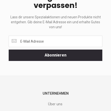
verpassen!
Lass dir unsere Spezialaktionen und neuen Produkte nicht
entgehen. Gib deine E-Mail Adresse ein und erhalte Gutes
von uns!
Lass
dir
unsere
Spezialaktionen
Abonnieren
und
neuen
Produkte
nicht
entgehen.
Gib
deine
E-
UNTERNEHMEN
Mail
Adresse
Über uns
ein