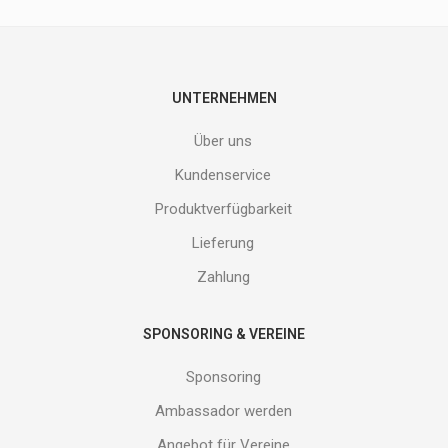
nicht
entgehen.
Gib
deine
E-
UNTERNEHMEN
Mail
Adresse
Über uns
ein
und
Kundenservice
erhalte
Produktverfügbarkeit
Gutes
von
Lieferung
uns!
Zahlung
SPONSORING & VEREINE
Sponsoring
Ambassador werden
Angebot für Vereine