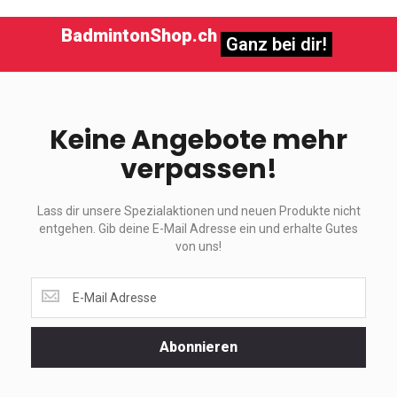
BadmintonShop.ch
Ganz bei dir!
Keine Angebote mehr
verpassen!
Lass dir unsere Spezialaktionen und neuen Produkte nicht
entgehen. Gib deine E-Mail Adresse ein und erhalte Gutes
von uns!
Lass
dir
unsere
Spezialaktionen
Abonnieren
und
neuen
Produkte