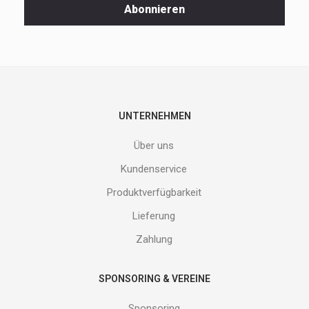
Spezialaktionen
Abonnieren
und
neuen
Produkte
nicht
entgehen.
Gib
deine
E-
UNTERNEHMEN
Mail
Adresse
Über uns
ein
und
Kundenservice
erhalte
Produktverfügbarkeit
Gutes
von
Lieferung
uns!
Zahlung
SPONSORING & VEREINE
Sponsoring