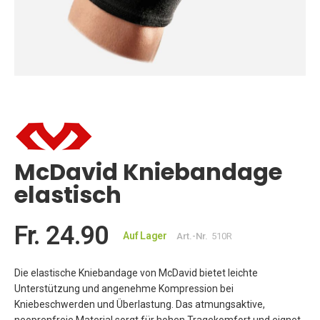
Zum
Anfang
der
Bildgalerie
springen
McDavid Kniebandage
elastisch
Fr. 24.90
Auf Lager
Art.-Nr.
510R
Die elastische Kniebandage von McDavid bietet leichte
Unterstützung und angenehme Kompression bei
Kniebeschwerden und Überlastung. Das atmungsaktive,