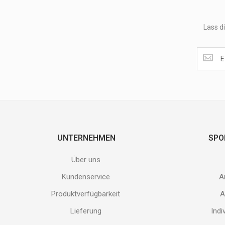
Lass d
Lass
dir
unsere
Speziala
und
neuen
Produkt
nicht
entgehen
UNTERNEHMEN
SPO
Gib
deine
Über uns
E-
Mail
Kundenservice
A
Adresse
ein
Produktverfügbarkeit
A
und
Lieferung
Indi
erhalte
Gutes