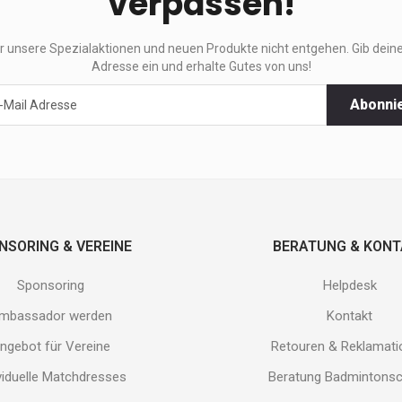
verpassen!
ir unsere Spezialaktionen und neuen Produkte nicht entgehen. Gib deine
Adresse ein und erhalte Gutes von uns!
Abonni
ktionen
e
.
NSORING & VEREINE
BERATUNG & KON
Sponsoring
Helpdesk
mbassador werden
Kontakt
ngebot für Vereine
Retouren & Reklamat
viduelle Matchdresses
Beratung Badmintons