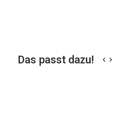
Das passt dazu!
‹
›