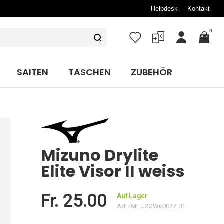
Helpdesk
Kontakt
0
Mein
Konto
SAITEN
TASCHEN
ZUBEHÖR
Mizuno Drylite
Elite Visor II weiss
Fr. 25.00
Auf Lager
Art.-Nr.
J2GW6002Z.01