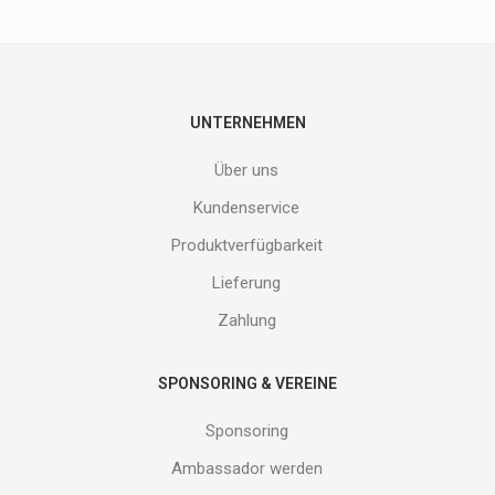
Produkte
nicht
entgehen.
Gib
deine
E-
UNTERNEHMEN
Mail
Adresse
Über uns
ein
und
Kundenservice
erhalte
Produktverfügbarkeit
Gutes
von
Lieferung
uns!
Zahlung
SPONSORING & VEREINE
Sponsoring
Ambassador werden