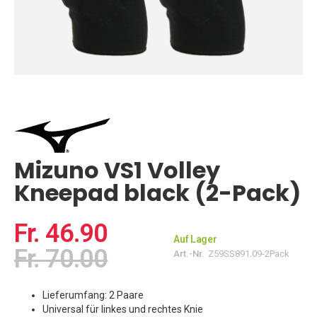
Zum
Anfang
der
Bildgalerie
springen
Mizuno VS1 Volley
Kneepad black (2-Pack)
Fr. 46.90
Auf Lager
Fr. 70.00
Art.-Nr.
Z59SS891.09-2Pack
Lieferumfang: 2 Paare
Universal für linkes und rechtes Knie