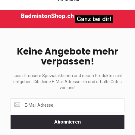
BadmintonShop.ch
Ganz bei dir!
Keine Angebote mehr
verpassen!
Lass dir unsere Spezialaktionen und neuen Produkte nicht
entgehen. Gib deine E-Mail Adresse ein und erhalte Gutes
von uns!
Lass
dir
unsere
Spezialaktionen
Abonnieren
und
neuen