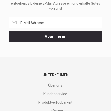
entgehen. Gib deine E-Mail Adresse ein und erhalte Gutes
von uns!
Lass
dir
unsere
Spezialaktionen
Abonnieren
und
neuen
Produkte
nicht
entgehen.
Gib
deine
E-
UNTERNEHMEN
Mail
Adresse
Über uns
ein
und
Kundenservice
erhalte
Produktverfügbarkeit
Gutes
von
Lieferung