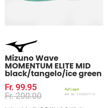
Zum
Anfang
der
Bildgalerie
springen
Mizuno Wave
MOMENTUM ELITE MID
black/tangelo/ice green
Fr. 99.95
Auf Lager
Fr. 200.00
Art.-Nr.
V1GA2517.12