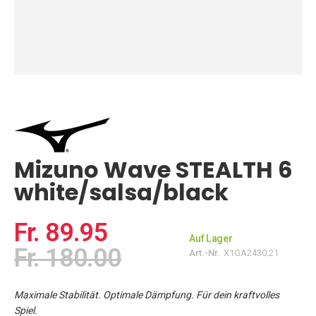
Zum
Anfang
der
Bildgalerie
springen
Mizuno Wave STEALTH 6
white/salsa/black
Fr. 89.95
Auf Lager
Fr. 180.00
Art.-Nr.
X1GA2430.21
Maximale Stabilität. Optimale Dämpfung. Für dein kraftvolles
Spiel.