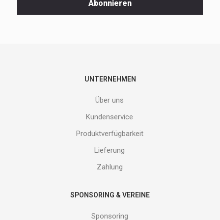
Abonnieren
und
neuen
Produkte
nicht
entgehen.
Gib
deine
E-
UNTERNEHMEN
Mail
Adresse
Über uns
ein
und
Kundenservice
erhalte
Produktverfügbarkeit
Gutes
von
Lieferung
uns!
Zahlung
SPONSORING & VEREINE
Sponsoring