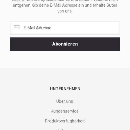
entgehen. Gib deine E-Mail Adresse ein und erhalte Gutes
von uns!
Lass
dir
unsere
Spezialaktionen
Abonnieren
und
neuen
Produkte
nicht
entgehen.
Gib
deine
E-
UNTERNEHMEN
Mail
Adresse
Über uns
ein
und
Kundenservice
erhalte
Produktverfügbarkeit
Gutes
von