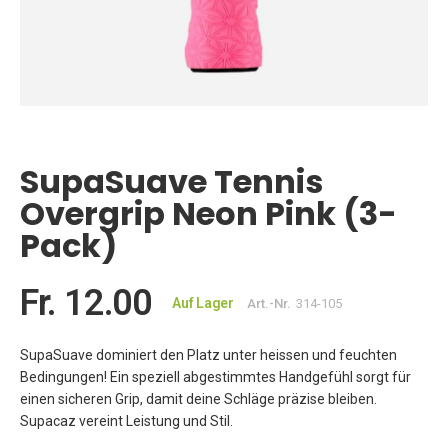
Zum
Anfang
der
SupaSuave Tennis
Bildgalerie
springen
Overgrip Neon Pink (3-
Pack)
Fr. 12.00
Auf Lager
Art.-Nr.
314-105
SupaSuave dominiert den Platz unter heissen und feuchten
Bedingungen! Ein speziell abgestimmtes Handgefühl sorgt für
einen sicheren Grip, damit deine Schläge präzise bleiben.
Supacaz vereint Leistung und Stil.