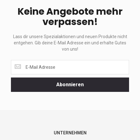
Keine Angebote mehr
verpassen!
Lass dir unsere Spezialaktionen und neuen Produkte nicht
entgehen. Gib deine E-Mail Adresse ein und erhalte Gutes
von uns!
Lass
dir
unsere
Spezialaktionen
Abonnieren
und
neuen
Produkte
nicht
entgehen.
Gib
deine
E-
UNTERNEHMEN
Mail