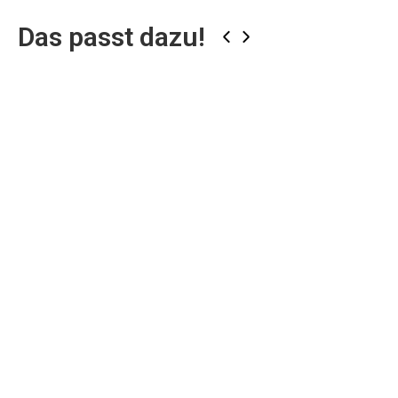
Das passt dazu!
‹
›