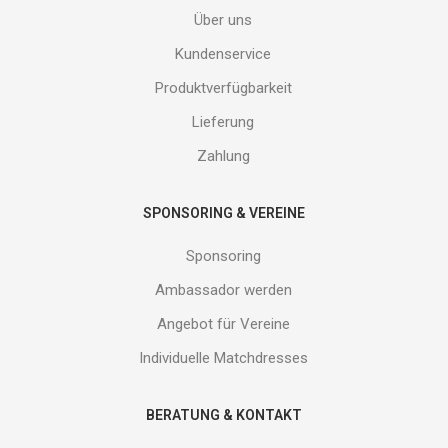
Adresse
Über uns
ein
und
Kundenservice
erhalte
Produktverfügbarkeit
Gutes
von
Lieferung
uns!
Zahlung
SPONSORING & VEREINE
Sponsoring
Ambassador werden
Angebot für Vereine
Individuelle Matchdresses
BERATUNG & KONTAKT