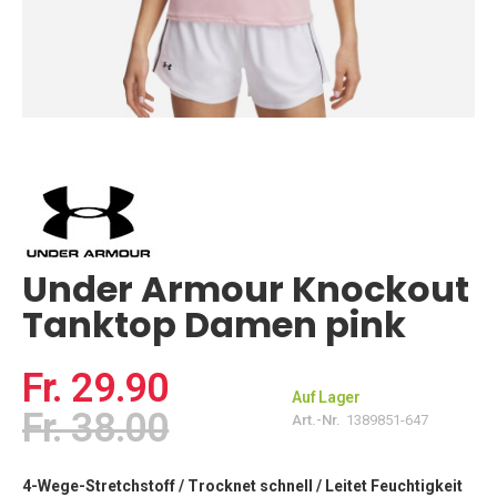
Zum
Anfang
der
Bildgalerie
springen
Under Armour Knockout
Tanktop Damen pink
Fr. 29.90
Auf Lager
Fr. 38.00
Art.-Nr.
1389851-647
4-Wege-Stretchstoff /
Trocknet schnell /
Leitet Feuchtigkeit