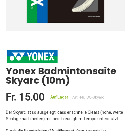
Zum
Anfang
der
Bildgalerie
springen
Yonex Badmintonsaite
Skyarc (10m)
Fr. 15.00
Auf Lager
Art.-Nr.
BG-Skyarc
Der Skyarc ist so ausgelegt, dass er schnelle Clears (hohe, weite
Schläge nach hinten) mit beschleunigtem Tempo unterstützt.