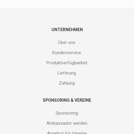
nicht
entgehen.
Gib
deine
E-
UNTERNEHMEN
Mail
Adresse
Über uns
ein
und
Kundenservice
erhalte
Produktverfügbarkeit
Gutes
von
Lieferung
uns!
Zahlung
SPONSORING & VEREINE
Sponsoring
Ambassador werden
Angebot für Vereine