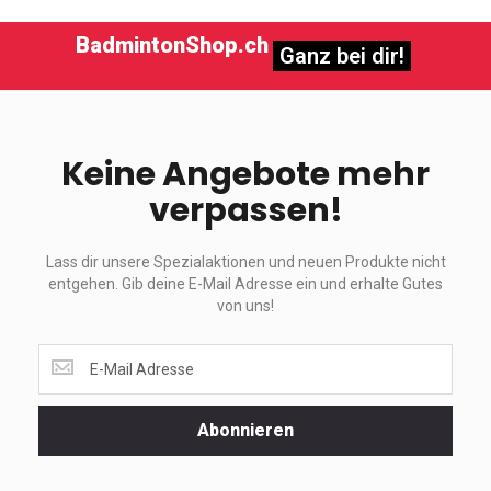
BadmintonShop.ch
Ganz bei dir!
Keine Angebote mehr
verpassen!
Lass dir unsere Spezialaktionen und neuen Produkte nicht
entgehen. Gib deine E-Mail Adresse ein und erhalte Gutes
von uns!
Lass
dir
unsere
Spezialaktionen
Abonnieren
und
neuen
Produkte