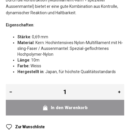
Durch die Konstruktion (Multifilament-Kern + spezieller
Aussenmantel) bietet er eine gute Kombination aus Kontrolle,
dynamischer Reaktion und Haltbarkeit.
Eigenschaften
:
Stärke
: 0,69 mm
Material
: Kern: Hochintensives Nylon-Multifilament mit Hi-
sling-Faser / Aussenmantel: Spezial-geflochtenes
Hochpolymer-Nylon
Länge
: 10m
Farbe:
Weiss
Hergestellt in
: Japan, für höchste Qualitätsstandards
In den Warenkorb
Zur Wunschliste