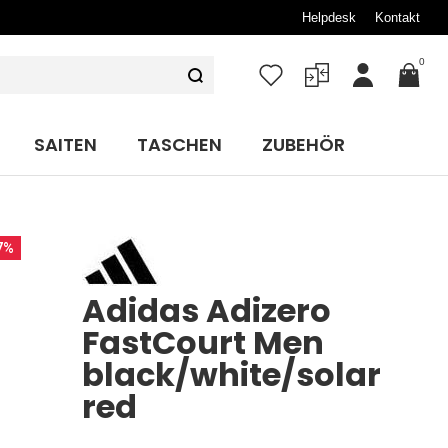
Helpdesk
Kontakt
0
Mein
Konto
SAITEN
TASCHEN
ZUBEHÖR
7%
Adidas Adizero
FastCourt Men
black/white/solar
red