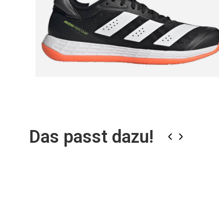
Zum
Anfang
der
Bildgalerie
Das passt dazu!
springen
‹
›