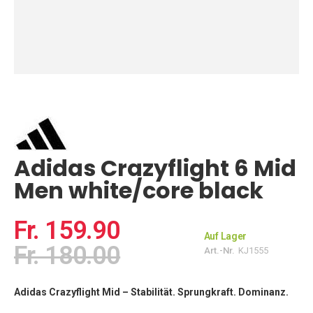
Zum
Anfang
der
Bildgalerie
springen
Adidas Crazyflight 6 Mid
Men white/core black
Fr. 159.90
Auf Lager
Fr. 180.00
Art.-Nr.
KJ1555
Adidas Crazyflight Mid – Stabilität. Sprungkraft. Dominanz.