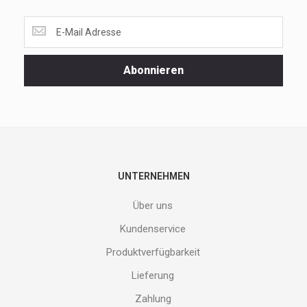
Lass
dir
unsere
Spezialaktionen
Abonnieren
und
neuen
Produkte
nicht
entgehen.
Gib
deine
E-
UNTERNEHMEN
Mail
Adresse
Über uns
ein
und
Kundenservice
erhalte
Produktverfügbarkeit
Gutes
von
Lieferung
uns!
Zahlung