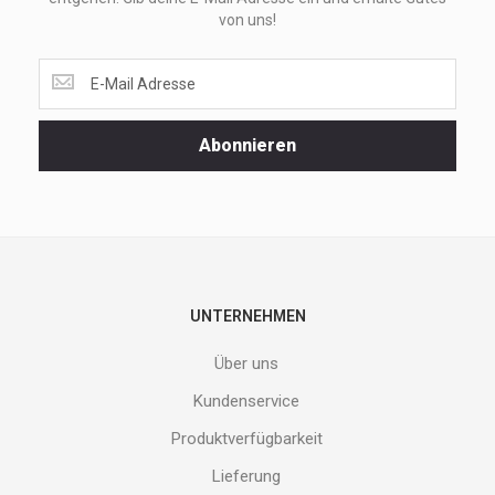
von uns!
Lass
dir
unsere
Spezialaktionen
Abonnieren
und
neuen
Produkte
nicht
entgehen.
Gib
deine
E-
UNTERNEHMEN
Mail
Adresse
Über uns
ein
und
Kundenservice
erhalte
Produktverfügbarkeit
Gutes
von
Lieferung
uns!