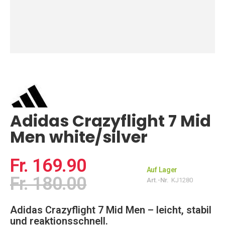
Zum
Anfang
der
Bildgalerie
springen
Adidas Crazyflight 7 Mid
Men white/silver
Fr. 169.90
Auf Lager
Fr. 180.00
Art.-Nr.
KJ1280
Adidas Crazyflight 7 Mid Men – leicht, stabil
und reaktionsschnell.