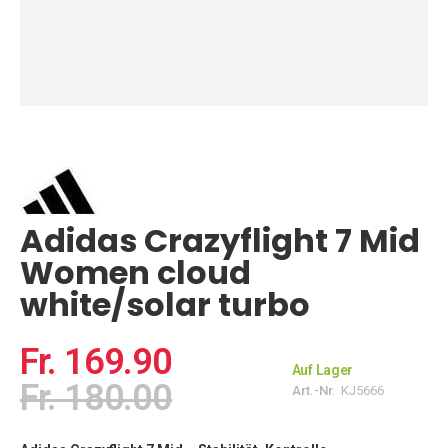
Zum
Anfang
der
Bildgalerie
springen
Adidas Crazyflight 7 Mid
Women cloud
white/solar turbo
Fr. 169.90
Auf Lager
Fr. 180.00
Art.-Nr.
KJ5666