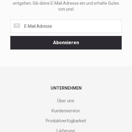
entgehen. Gib deine E-Mail Adresse ein und erhalte Gutes
von uns!
Lass
dir
unsere
Spezialaktionen
Abonnieren
und
neuen
Produkte
nicht
entgehen.
Gib
deine
E-
UNTERNEHMEN
Mail
Adresse
Über uns
ein
und
Kundenservice
erhalte
Produktverfügbarkeit
Gutes
von
Lieferung