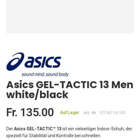
Zum
Anfang
der
Bildgalerie
springen
Asics GEL-TACTIC 13 Men
white/black
Fr. 135.00
Auf Lager
Art.-Nr.
1071A114/100
Der
Asics GEL-TACTIC™ 13
ist ein vielseitiger Indoor-Schuh, der
speziell für Stabilität und Kontrolle bei schnellen