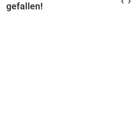
‹
›
gefallen!