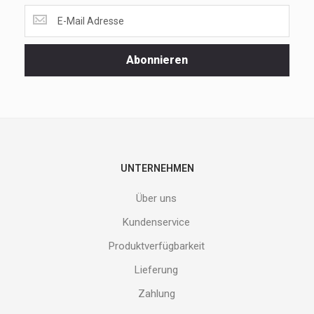
Lass
dir
unsere
Spezialaktionen
Abonnieren
und
neuen
Produkte
nicht
entgehen.
Gib
deine
E-
UNTERNEHMEN
Mail
Adresse
Über uns
ein
und
Kundenservice
erhalte
Produktverfügbarkeit
Gutes
von
Lieferung
uns!
Zahlung