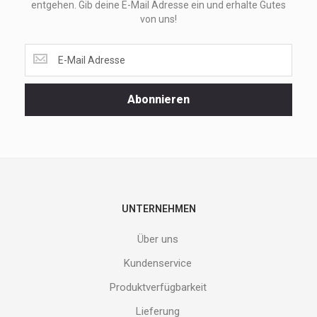
entgehen. Gib deine E-Mail Adresse ein und erhalte Gutes
von uns!
Lass
dir
unsere
Spezialaktionen
Abonnieren
und
neuen
Produkte
nicht
entgehen.
Gib
deine
E-
UNTERNEHMEN
Mail
Adresse
Über uns
ein
und
Kundenservice
erhalte
Produktverfügbarkeit
Gutes
von
Lieferung