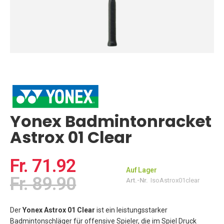
Zum
Anfang
der
Bildgalerie
springen
Yonex Badmintonracket
Astrox 01 Clear
Fr. 71.92
Auf Lager
Fr. 89.90
Art.-Nr.
IsoAstrox01clear
Der
Yonex Astrox 01 Clear
ist ein leistungsstarker
Badmintonschläger für offensive Spieler, die im Spiel Druck